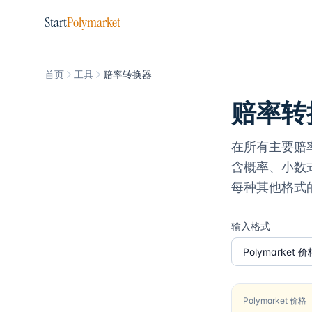
Start
Polymarket
首页
工具
赔率转换器
赔率转
在所有主要赔率
含概率、小数
每种其他格式
输入格式
Polymarket 价格