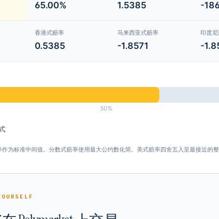
65.00%
1.5385
-18
香港式赔率
马来西亚式赔率
印度尼
0.5385
-1.8571
-1.8
50%
式
率作为标准中间值。分数式赔率使用最大公约数化简。美式赔率四舍五入至最接近的整
YOURSELF