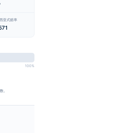
6
西亚式赔率
571
100%
数。