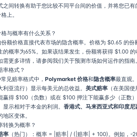
式之间转换有助于您比较不同平台间的价值，并将您已有
 价格上。
et 价格与概率有什么关系？
et 的份额价格直接代表市场的隐含概率。价格为 $0.65 的
的概率为65%。如果该结果发生，份额将获得 $1.00 
5。如需更多详情，请参阅我们关于
预测市场如何运作
的指南
赔率格式？
种常见赔率格式中，
Polymarket 价格
和
隐含概率
最直观
大利亚流行）显示每美元的总收益。
美式赔率
（在美国使
赢得 $100（负数）或在 $100 押注下能赢多少（正数
）显示相对于本金的利润。
香港式、马来西亚式和印度尼
的地区变体。
率转换为概率？
赔率
（热门）：概率 = |赔率| / (|赔率| + 100)。例如，-2