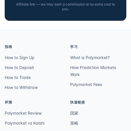
Affiliate link — we may earn a commission at no extra cost to
you.
指南
学习
How to Sign Up
What is Polymarket?
How to Deposit
How Prediction Markets
Work
How to Trade
Polymarket Fees
How to Withdraw
评测
快速链接
Polymarket Review
国家
Polymarket vs Kalshi
策略