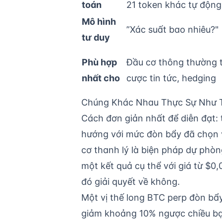
toán
21 token khác tự động
Mô hình
”Xác suất bao nhiêu?"
tư duy
Phù hợp
Đầu cơ thông thường tớ
nhất cho
cược tin tức, hedging
Chúng Khác Nhau Thực Sự Như 
Cách đơn giản nhất để diễn đạt: 
hướng với mức đòn bẩy đã chọn v
cơ thanh lý là biện pháp dự phò
một kết quả cụ thể với giá từ $0,
đó giải quyết về không.
Một vị thế long BTC perp đòn bẩy
giảm khoảng 10% ngược chiều bạ