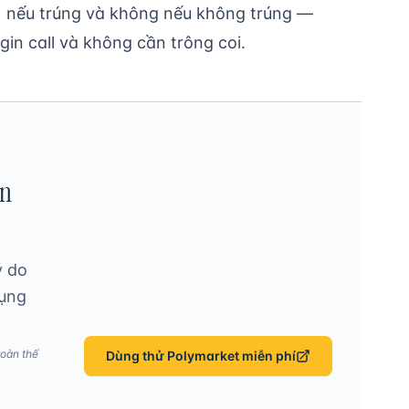
1 nếu trúng và không nếu không trúng —
in call và không cần trông coi.
ễn
ý do
dụng
toàn thế
Dùng thử Polymarket miễn phí