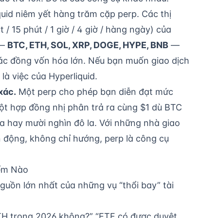
uid niêm yết hàng trăm cặp perp. Các thị
 15 phút / 1 giờ / 4 giờ / hàng ngày) của
 —
BTC, ETH, SOL, XRP, DOGE, HYPE, BNB
—
các đồng vốn hóa lớn. Nếu bạn muốn giao dịch
là việc của Hyperliquid.
xác.
Một perp cho phép bạn diễn đạt mức
Một hợp đồng nhị phân trả ra cùng $1 dù BTC
a hay mười nghìn đô la. Với những nhà giao
động, không chỉ hướng, perp là công cụ
ểm Nào
uồn lớn nhất của những vụ “thổi bay” tài
TH trong 2026 không?” “ETF có được duyệt