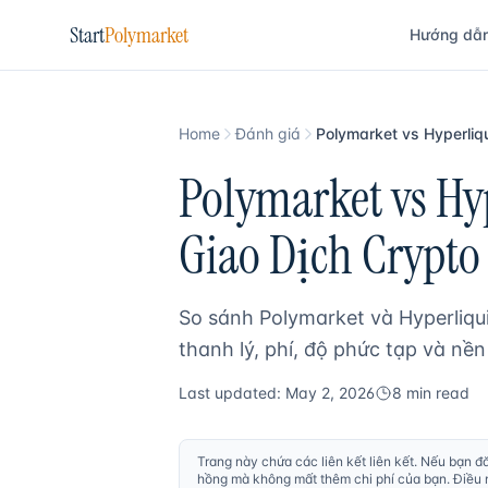
Start
Polymarket
Hướng dẫ
Home
Đánh giá
Polymarket vs Hyperliq
Polymarket vs Hy
Giao Dịch Crypto
So sánh Polymarket và Hyperliqui
thanh lý, phí, độ phức tạp và nền
Last updated: May 2, 2026
8 min read
Trang này chứa các liên kết liên kết. Nếu bạn đ
hồng mà không mất thêm chi phí của bạn. Điều nà