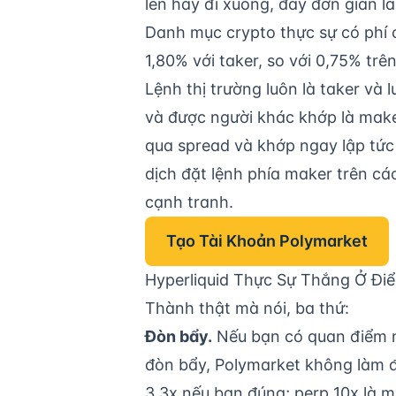
lên hay đi xuống, đây đơn giản l
Danh mục crypto thực sự có phí c
1,80% với taker, so với 0,75% tr
Lệnh thị trường luôn là taker và 
và được người khác khớp là maker
qua spread và khớp ngay lập tức 
dịch đặt lệnh phía maker trên cá
cạnh tranh.
Tạo Tài Khoản Polymarket
Hyperliquid Thực Sự Thắng Ở Đi
Thành thật mà nói, ba thứ:
Đòn bẩy.
Nếu bạn có quan điểm n
đòn bẩy, Polymarket không làm đ
3,3x nếu bạn đúng; perp 10x là m