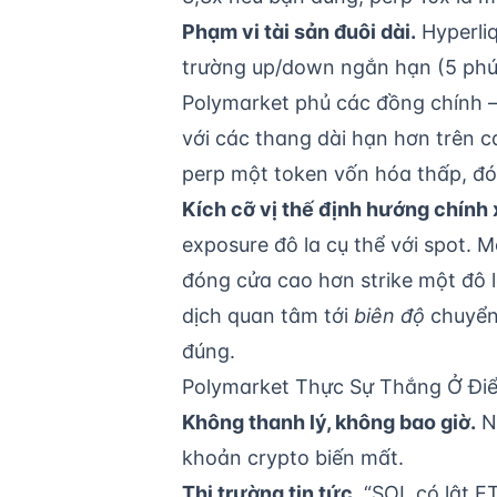
Phạm vi tài sản đuôi dài.
Hyperliq
trường up/down ngắn hạn (5 phút /
Polymarket phủ các đồng chính
với các thang dài hạn hơn trên 
perp một token vốn hóa thấp, đó 
Kích cỡ vị thế định hướng chính 
exposure đô la cụ thể với spot. 
đóng cửa cao hơn strike một đô l
dịch quan tâm tới
biên độ
chuyển 
đúng.
Polymarket Thực Sự Thắng Ở Đi
Không thanh lý, không bao giờ.
Ng
khoản crypto biến mất.
Thị trường tin tức.
“SOL có lật E