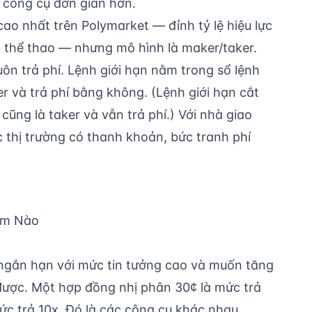
à công cụ đơn giản hơn.
ao nhất trên Polymarket — đỉnh tỷ lệ hiệu lực
ên thể thao — nhưng mô hình là maker/taker.
luôn trả phí. Lệnh giới hạn nằm trong sổ lệnh
 và trả phí bằng không. (Lệnh giới hạn cắt
cũng là taker và vẫn trả phí.) Với nhà giao
c thị trường có thanh khoản, bức tranh phí
ểm Nào
gắn hạn với mức tin tưởng cao và muốn tăng
ược. Một hợp đồng nhị phân 30¢ là mức trả
ức trả 10x. Đó là các công cụ khác nhau.