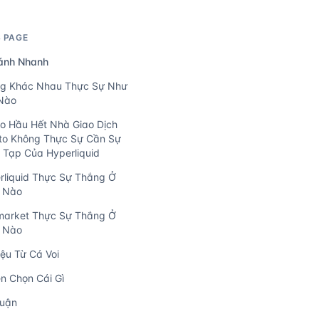
S PAGE
ánh Nhanh
g Khác Nhau Thực Sự Như
Nào
ao Hầu Hết Nhà Giao Dịch
to Không Thực Sự Cần Sự
 Tạp Của Hyperliquid
rliquid Thực Sự Thắng Ở
 Nào
market Thực Sự Thắng Ở
 Nào
iệu Từ Cá Voi
ên Chọn Cái Gì
Luận