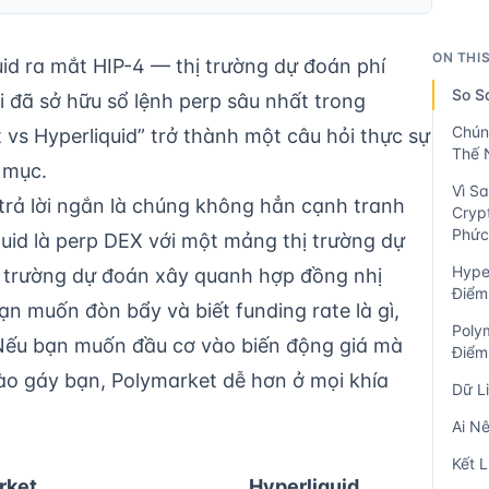
ON THI
id ra mắt HIP-4 — thị trường dự đoán phí
So S
 đã sở hữu sổ lệnh perp sâu nhất trong
Chún
 vs Hyperliquid” trở thành một câu hỏi thực sự
Thế 
 mục.
Vì S
u trả lời ngắn là chúng không hẳn cạnh tranh
Cryp
Phức
uid là perp DEX với một mảng thị trường dự
Hype
ị trường dự đoán xây quanh hợp đồng nhị
Điểm
ạn muốn đòn bẩy và biết funding rate là gì,
Poly
. Nếu bạn muốn đầu cơ vào biến động giá mà
Điểm
ào gáy bạn, Polymarket dễ hơn ở mọi khía
Dữ L
Ai N
Kết 
rket
Hyperliquid