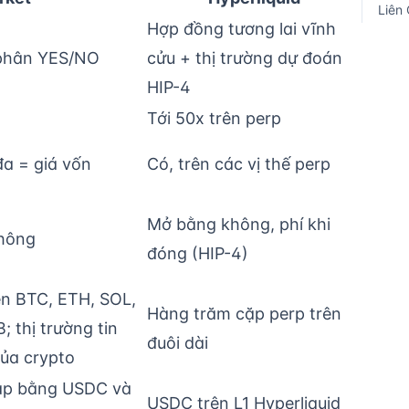
Liên
Hợp đồng tương lai vĩnh
 phân YES/NO
cửu + thị trường dự đoán
HIP-4
Tới 50x trên perp
đa = giá vốn
Có, trên các vị thế perp
Mở bằng không, phí khi
không
đóng (HIP-4)
n BTC, ETH, SOL,
Hàng trăm cặp perp trên
 thị trường tin
đuôi dài
của crypto
ạp bằng USDC và
USDC trên L1 Hyperliquid