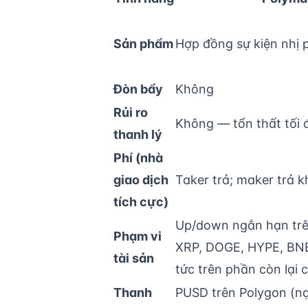
Sản phẩm
Hợp đồng sự kiện nhị
Đòn bẩy
Không
Rủi ro
Không — tổn thất tối 
thanh lý
Phí (nhà
giao dịch
Taker trả; maker trả 
tích cực)
Up/down ngắn hạn trê
Phạm vi
XRP, DOGE, HYPE, BNB;
tài sản
tức trên phần còn lại 
Thanh
PUSD trên Polygon (n