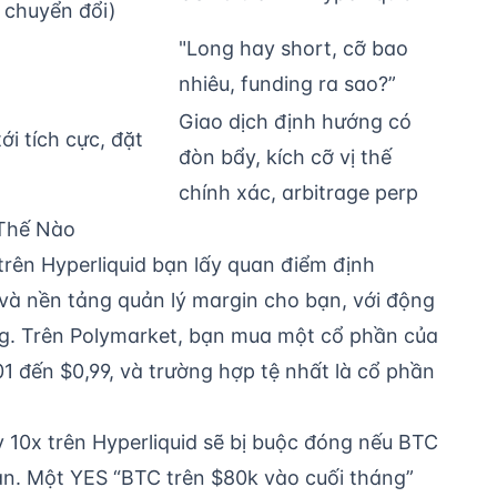
 chuyển đổi)
"Long hay short, cỡ bao
nhiêu, funding ra sao?”
Giao dịch định hướng có
i tích cực, đặt
đòn bẩy, kích cỡ vị thế
chính xác, arbitrage perp
Thế Nào
trên Hyperliquid bạn lấy quan điểm định
à nền tảng quản lý margin cho bạn, với động
ng. Trên Polymarket, bạn mua một cổ phần của
01 đến $0,99, và trường hợp tệ nhất là cổ phần
 10x trên Hyperliquid sẽ bị buộc đóng nếu BTC
n. Một YES “BTC trên $80k vào cuối tháng”