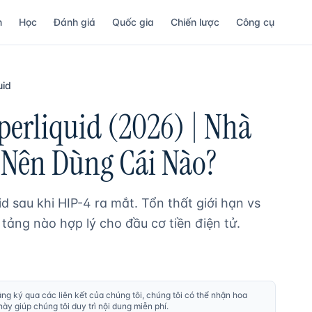
n
Học
Đánh giá
Quốc gia
Chiến lược
Công cụ
uid
perliquid (2026) | Nhà
 Nên Dùng Cái Nào?
d sau khi HIP-4 ra mắt. Tổn thất giới hạn vs
 tảng nào hợp lý cho đầu cơ tiền điện tử.
ăng ký qua các liên kết của chúng tôi, chúng tôi có thể nhận hoa
y giúp chúng tôi duy trì nội dung miễn phí.