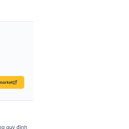
market
ng quy định