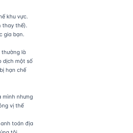
hế khu vực.
 thay thế).
c gia bạn.
 thường là
o dịch một số
 bị hạn chế
ủa mình nhưng
óng vị thế
anh toán địa
ng tôi.