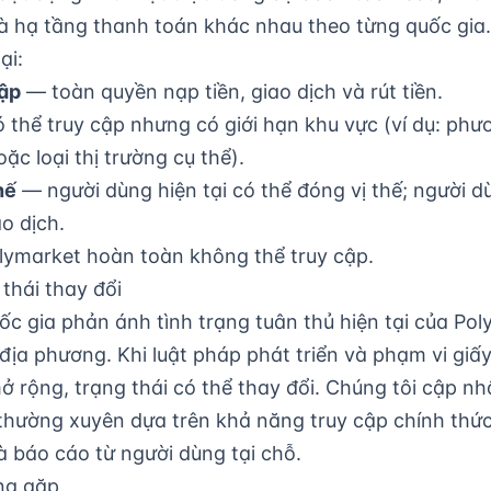
à hạ tầng thanh toán khác nhau theo từng quốc gia.
ại:
cập
— toàn quyền nạp tiền, giao dịch và rút tiền.
 thể truy cập nhưng có giới hạn khu vực (ví dụ: phư
ặc loại thị trường cụ thể).
hế
— người dùng hiện tại có thể đóng vị thế; người d
o dịch.
ymarket hoàn toàn không thể truy cập.
 thái thay đổi
ốc gia phản ánh tình trạng tuân thủ hiện tại của Pol
địa phương. Khi luật pháp phát triển và phạm vi giấ
 rộng, trạng thái có thể thay đổi. Chúng tôi cập nh
 thường xuyên dựa trên khả năng truy cập chính thứ
 báo cáo từ người dùng tại chỗ.
ng gặp