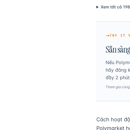
Xem tất cả 198
TRY IT 
Sẵn sàng
Nếu Polyma
hãy đăng k
đầy 2 phút
Tham gia cùng h
Cách hoạt độ
Polymarket h