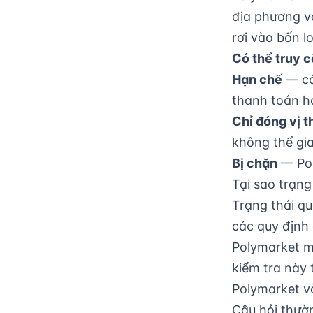
địa phương v
rơi vào bốn lo
Có thể truy 
Hạn chế
— có
thanh toán ho
Chỉ đóng vị t
không thể gia
Bị chặn
— Pol
Tại sao trạng
Trạng thái qu
các quy định 
Polymarket mở
kiểm tra này
Polymarket và
Câu hỏi thườ