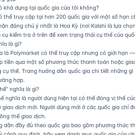
 khả dụng tại quốc gia của tôi không?
 thể truy cập tại hơn 200 quốc gia với một số hạn c
hặn đáng chú ý nhất là Hoa Kỳ (nơi Kalshi là lựa chọn
cụ kiểm tra ở trên để xem trạng thái cụ thể của quố
ĩa là gì?
 là Polymarket có thể truy cập nhưng có giới hạn —
p tiền qua một số phương thức thanh toán hoặc gia
ng cụ thể. Trang hướng dẫn quốc gia chi tiết những gì
rường hợp.
hế” nghĩa là gì?
hế nghĩa là người dùng hiện tại có thể đóng vị thế c
giao dịch mới. Người dùng mới ở các quốc gia chỉ đ
ông thể giao dịch.
 dẫn đầy đủ theo quốc gia bao gồm phương thức th
i cảnh quy định, hãy xem
danh mục quốc gia
của chú