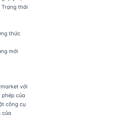
 Trạng thái
ơng thức
ùng mới
ymarket với
y phép của
ật công cụ
c của