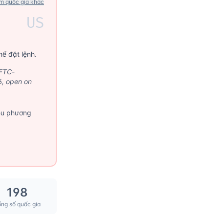
m quốc gia khác
US
ể đặt lệnh.
CFTC-
6, open on
iều phương
198
ng số quốc gia