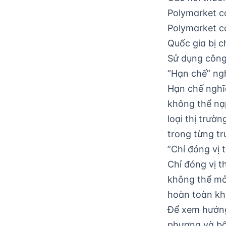
Polymarket có
Polymarket có
Quốc gia bị c
Sử dụng công 
”Hạn chế” ngh
Hạn chế nghĩa
không thể nạ
loại thị trườ
trong từng t
”Chỉ đóng vị t
Chỉ đóng vị t
không thể mở 
hoàn toàn kh
Để xem hướng
phương và bố