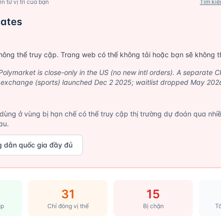
n từ vị trí của bạn
Tìm kiế
tates
ông thể truy cập. Trang web có thể không tải hoặc bạn sẽ không th
 Polymarket is close-only in the US (no new intl orders). A separate 
 exchange (sports) launched Dec 2 2025; waitlist dropped May 202
dùng ở vùng bị hạn chế có thể truy cập thị trường dự đoán qua nh
au.
 dẫn quốc gia đầy đủ
31
15
ập
Chỉ đóng vị thế
Bị chặn
Tổ