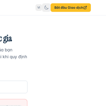
Bắt đầu Giao dịch
VI
 gia
ủa bạn
i khi quy định