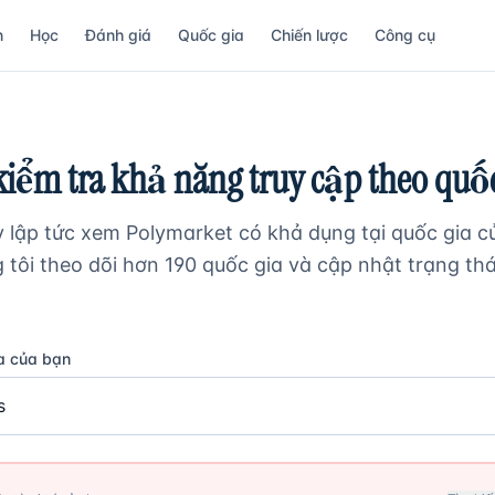
n
Học
Đánh giá
Quốc gia
Chiến lược
Công cụ
iểm tra khả năng truy cập theo quốc
y lập tức xem Polymarket có khả dụng tại quốc gia c
tôi theo dõi hơn 190 quốc gia và cập nhật trạng thá
a của bạn