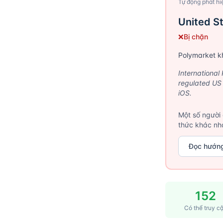
Tự động phát hiệ
United S
❌
Bị chặn
Polymarket kh
International
regulated US
iOS.
Một số người 
thức khác nh
Đọc hướng
152
Có thể truy c