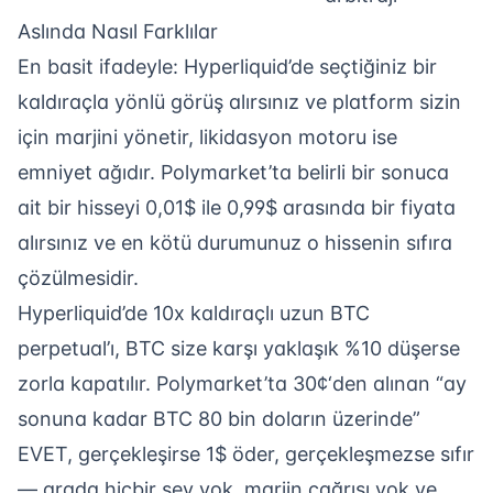
Aslında Nasıl Farklılar
En basit ifadeyle: Hyperliquid’de seçtiğiniz bir
kaldıraçla yönlü görüş alırsınız ve platform sizin
için marjini yönetir, likidasyon motoru ise
emniyet ağıdır. Polymarket’ta belirli bir sonuca
ait bir hisseyi 0,01$ ile 0,99$ arasında bir fiyata
alırsınız ve en kötü durumunuz o hissenin sıfıra
çözülmesidir.
Hyperliquid’de 10x kaldıraçlı uzun BTC
perpetual’ı, BTC size karşı yaklaşık %10 düşerse
zorla kapatılır. Polymarket’ta 30¢‘den alınan “ay
sonuna kadar BTC 80 bin doların üzerinde”
EVET, gerçekleşirse 1$ öder, gerçekleşmezse sıfır
— arada hiçbir şey yok, marjin çağrısı yok ve