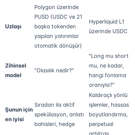
Polygon üzerinde
PUSD (USDC ve 21
Hyperliquid L1
Uzlaşı
başka tokenden
üzerinde USDC
yapılan yatırımlar
otomatik dönüşür)
"Long mu short
Zihinsel
mu, ne kadar,
”Olasılık nedir?"
model
hangi fonlama
oranıyla?”
Kaldıraçlı yönlü
Sıradan ila aktif
işlemler, hassas
Şunun için
spekülasyon, anlatı
boyutlandırma,
en iyisi
bahisleri, hedge
perpetual
arbitrajı