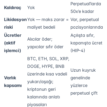
Perpetual’larda
Kaldıraç
Yok
50x’e kadar
Likidasyon
Yok — maks zarar =
Var, perpetual
riski
maliyet bedeli
pozisyonlarında
Ücretler
Açılışta sıfır,
Alıcılar öder;
(aktif
kapanışta ücret
yapıcılar sıfır öder
işlemci)
(HIP-4)
BTC, ETH, SOL, XRP,
DOGE, HYPE, BNB
Uzun kuyruk
üzerinde kısa vadeli
Varlık
genelinde
yukarı/aşağı;
kapsamı
yüzlerce
kriptonun geri
perpetual çift
kalanında anlatı
piyasaları