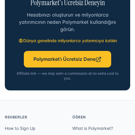
Polymarket'ı Ücretsiz Deneyin
Hesabınızı oluşturun ve milyonlarca
yatırımcının neden Polymarket kullandığını
görün.
Dünya genelinde milyonlarca yatırımcıya katılın
Polymarket'ı Ücretsiz Dene
Affiliate link — we may earn a commission at no extra cost to
you.
REHBERLER
ÖĞREN
How to Sign Up
What is Polymarket?