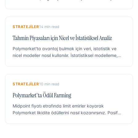
STRATEJILER
14 min read
Tahmin Piyasaları için Nicel ve İstatistiksel Analiz
Polymarket'ta avantaj bulmak için veri, istatistik ve
nicel modeller nasıl kullanılır. İstatistiksel modelleme,
geri test ve veriye dayalı işlem yaklaşımları.
STRATEJILER
10 min read
Polymarket'ta Ödül Farming
Midpoint fiyatı etrafında limit emirler koyarak
Polymarket likidite ödüllerini nasıl kazanırsınız. Pasif
gelir kazanmak için Polymarket'a özgü bir strateji.