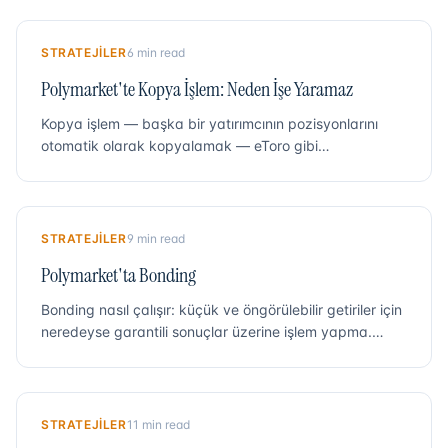
adım adım anlatımı.
STRATEJILER
6 min read
Polymarket'te Kopya İşlem: Neden İşe Yaramaz
Kopya işlem — başka bir yatırımcının pozisyonlarını
otomatik olarak kopyalamak — eToro gibi
platformlarda popüler bir kavramdır. Polymarket'te
yapısal olarak başarısız olur. İşte nedeni.
STRATEJILER
9 min read
Polymarket'ta Bonding
Bonding nasıl çalışır: küçük ve öngörülebilir getiriler için
neredeyse garantili sonuçlar üzerine işlem yapma.
Sermaye yoğun, düşük riskli bir Polymarket stratejisi.
STRATEJILER
11 min read