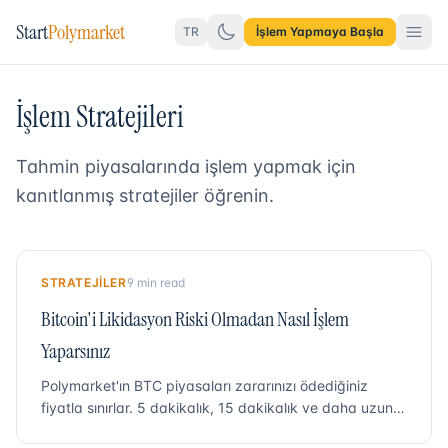
Start
Polymarket
TR
İşlem Yapmaya Başla
İşlem Stratejileri
Tahmin piyasalarında işlem yapmak için
kanıtlanmış stratejiler öğrenin.
STRATEJILER
9 min read
Bitcoin'i Likidasyon Riski Olmadan Nasıl İşlem
Yaparsınız
Polymarket'ın BTC piyasaları zararınızı ödediğiniz
fiyatla sınırlar. 5 dakikalık, 15 dakikalık ve daha uzun
vadeli Bitcoin piyasalarının gerçek ekran görüntüleriyle