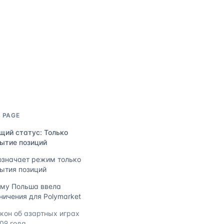
S PAGE
щий статус: Только
ытие позиций
означает режим только
ытия позиций
му Польша ввела
ничения для Polymarket
кон об азартных играх
09 года