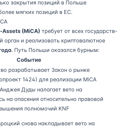
ько закрытия позиций в Польше
более мягких позиций в ЕС.
iCA
o-Assets (MiCA)
требует от всех государств-
й орган и реализовать криптовалютное
года
. Путь Польши оказался бурным:
Событие
тво разрабатывает Закон о рынке
опроект 1424) для реализации MiCA
Анджея Дуды налагает вето на
сь на опасения относительно правовой
евышения полномочий KNF
роцкий снова накладывает вето на