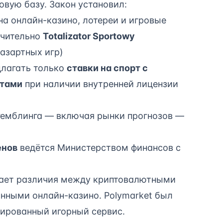
вую базу. Закон установил:
на онлайн-казино, лотереи и игровые
ючительно
Totalizator Sportowy
азартных игр)
длагать только
ставки на спорт с
тами
при наличии внутренней лицензии
гемблинга — включая рынки прогнозов —
енов
ведётся Министерством финансов с
лает различия между криптовалютными
нными онлайн-казино. Polymarket был
ированный игорный сервис.