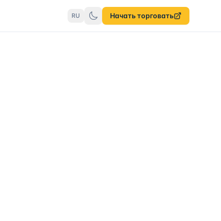
Начать торговать
RU