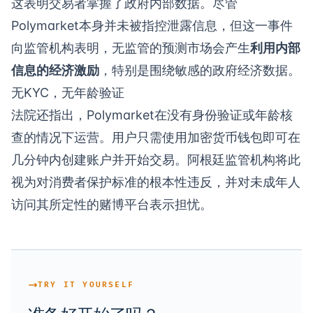
这表明交易者掌握了政府内部数据。尽管
Polymarket本身并未被指控泄露信息，但这一事件
向监管机构表明，无监管的预测市场会产生
利用内部
信息的经济激励
，特别是围绕敏感的政府经济数据。
无KYC，无年龄验证
法院还指出，Polymarket在没有身份验证或年龄核
查的情况下运营。用户只需使用加密货币钱包即可在
几分钟内创建账户并开始交易。阿根廷监管机构将此
视为对消费者保护标准的根本性违反，并对未成年人
访问其所定性的赌博平台表示担忧。
TRY IT YOURSELF