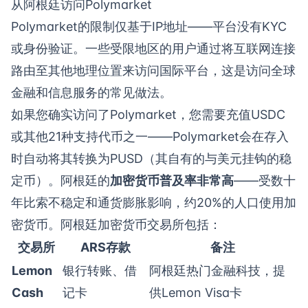
从阿根廷访问Polymarket
Polymarket的限制仅基于IP地址——平台没有KYC
或身份验证。一些受限地区的用户通过将互联网连接
路由至其他地理位置来访问国际平台，这是访问全球
金融和信息服务的常见做法。
如果您确实访问了Polymarket，您需要充值USDC
或其他21种支持代币之一——Polymarket会在存入
时自动将其转换为PUSD（其自有的与美元挂钩的稳
定币）。阿根廷的
加密货币普及率非常高
——受数十
年比索不稳定和通货膨胀影响，约20%的人口使用加
密货币。阿根廷加密货币交易所包括：
交易所
ARS存款
备注
Lemon
银行转账、借
阿根廷热门金融科技，提
Cash
记卡
供Lemon Visa卡