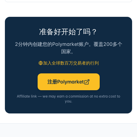
准备好开始了吗？
2分钟内创建您的Polymarket账户。覆盖200多个
国家。
加入全球数百万交易者的行列
注册Polymarket
Affiliate link — we may earn a commission at no extra cost to
you.