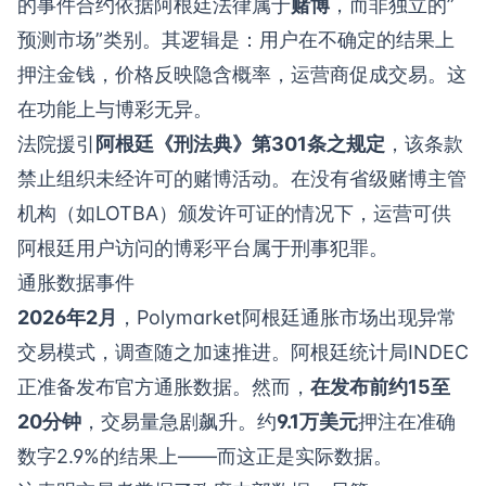
的事件合约依据阿根廷法律属于
赌博
，而非独立的”
预测市场”类别。其逻辑是：用户在不确定的结果上
押注金钱，价格反映隐含概率，运营商促成交易。这
在功能上与博彩无异。
法院援引
阿根廷《刑法典》第301条之规定
，该条款
禁止组织未经许可的赌博活动。在没有省级赌博主管
机构（如LOTBA）颁发许可证的情况下，运营可供
阿根廷用户访问的博彩平台属于刑事犯罪。
通胀数据事件
2026年2月
，Polymarket阿根廷通胀市场出现异常
交易模式，调查随之加速推进。阿根廷统计局INDEC
正准备发布官方通胀数据。然而，
在发布前约15至
20分钟
，交易量急剧飙升。约
9.1万美元
押注在准确
数字2.9%的结果上——而这正是实际数据。