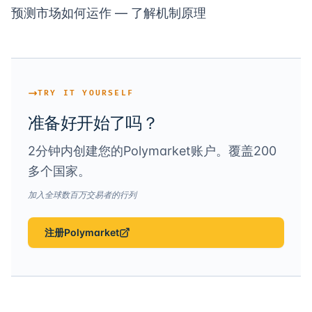
预测市场如何运作
— 了解机制原理
TRY IT YOURSELF
准备好开始了吗？
2分钟内创建您的Polymarket账户。覆盖200
多个国家。
加入全球数百万交易者的行列
注册Polymarket