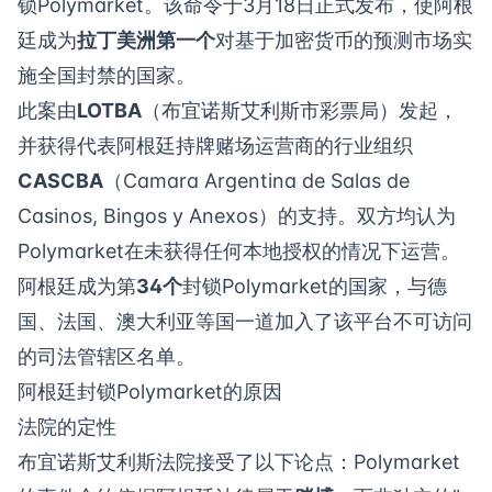
锁Polymarket。该命令于3月18日正式发布，使阿根
廷成为
拉丁美洲第一个
对基于加密货币的预测市场实
施全国封禁的国家。
此案由
LOTBA
（布宜诺斯艾利斯市彩票局）发起，
并获得代表阿根廷持牌赌场运营商的行业组织
CASCBA
（Camara Argentina de Salas de
Casinos, Bingos y Anexos）的支持。双方均认为
Polymarket在未获得任何本地授权的情况下运营。
阿根廷成为第
34个
封锁Polymarket的国家，与德
国、法国、澳大利亚等国一道加入了该平台不可访问
的司法管辖区名单。
阿根廷封锁Polymarket的原因
法院的定性
布宜诺斯艾利斯法院接受了以下论点：Polymarket