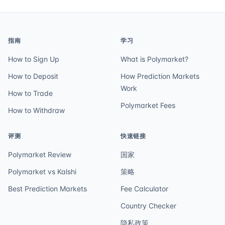
指南
学习
How to Sign Up
What is Polymarket?
How to Deposit
How Prediction Markets
Work
How to Trade
Polymarket Fees
How to Withdraw
评测
快速链接
Polymarket Review
国家
Polymarket vs Kalshi
策略
Best Prediction Markets
Fee Calculator
Country Checker
隐私政策