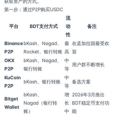
获取资产的方式。
第一步：通过P2P购买USDC
流
平台
BDT支付方式
动
备注
性
Binance
bKash、Nagad、
最
在孟加拉国最受欢
P2P
Rocket、银行转账
高
迎
OKX
bKash、Nagad、
中
用户群不断增长
P2P
银行转账
等
KuCoin
中
bKash、银行转账
备选方案
P2P
等
bKash、
增
2026年3月推出
Bitget
Nagad（银行转
长
BDT稳定币支付功
Wallet
账）
中
能