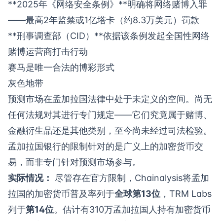
**2025年《网络安全条例》**明确将网络赌博入罪
——最高2年监禁或1亿塔卡（约8.3万美元）罚款
**刑事调查部（CID）**依据该条例发起全国性网络
赌博运营商打击行动
赛马是唯一合法的博彩形式
灰色地带
预测市场在孟加拉国法律中处于未定义的空间。尚无
任何法规对其进行专门规定——它们究竟属于赌博、
金融衍生品还是其他类别，至今尚未经过司法检验。
孟加拉国银行的限制针对的是广义上的加密货币交
易，而非专门针对预测市场参与。
实际情况：
尽管存在官方限制，Chainalysis将孟加
拉国的加密货币普及率列于
全球第13位
，TRM Labs
列于
第14位
。估计有310万孟加拉国人持有加密货币