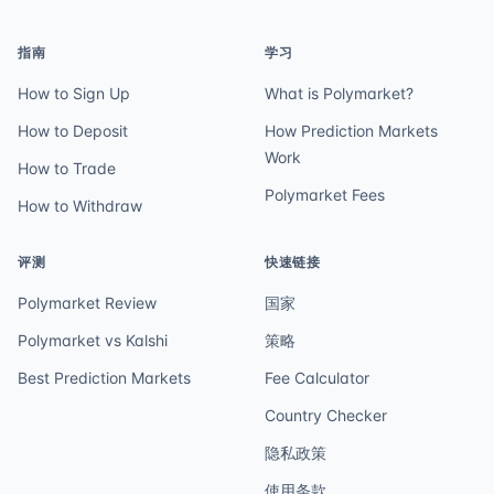
指南
学习
How to Sign Up
What is Polymarket?
How to Deposit
How Prediction Markets
Work
How to Trade
Polymarket Fees
How to Withdraw
评测
快速链接
Polymarket Review
国家
Polymarket vs Kalshi
策略
Best Prediction Markets
Fee Calculator
Country Checker
隐私政策
使用条款