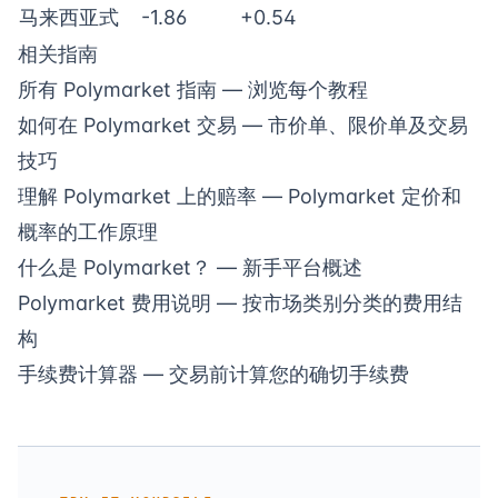
马来西亚式
-1.86
+0.54
相关指南
所有 Polymarket 指南
— 浏览每个教程
如何在 Polymarket 交易
— 市价单、限价单及交易
技巧
理解 Polymarket 上的赔率
— Polymarket 定价和
概率的工作原理
什么是 Polymarket？
— 新手平台概述
Polymarket 费用说明
— 按市场类别分类的费用结
构
手续费计算器
— 交易前计算您的确切手续费