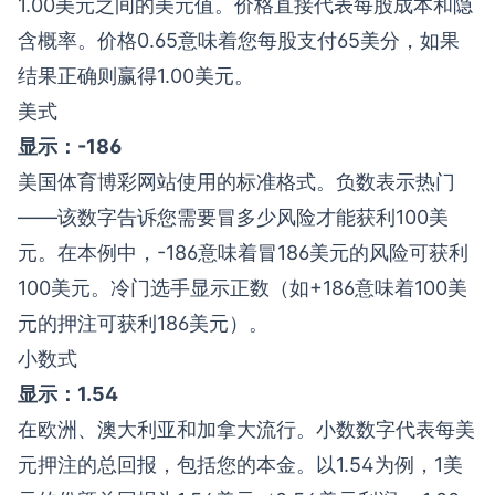
1.00美元之间的美元值。价格直接代表每股成本和隐
含概率。价格0.65意味着您每股支付65美分，如果
结果正确则赢得1.00美元。
美式
显示：-186
美国体育博彩网站使用的标准格式。负数表示热门
——该数字告诉您需要冒多少风险才能获利100美
元。在本例中，-186意味着冒186美元的风险可获利
100美元。冷门选手显示正数（如+186意味着100美
元的押注可获利186美元）。
小数式
显示：1.54
在欧洲、澳大利亚和加拿大流行。小数数字代表每美
元押注的总回报，包括您的本金。以1.54为例，1美