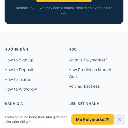
Affiliate link — we may earn a commission at no extra cost to
you.
HƯỚNG DẪN
HỌC
How to Sign Up
What is Polymarket?
How to Deposit
How Prediction Markets
Work
How to Trade
Polymarket Fees
How to Withdraw
ĐÁNH GIÁ
LIÊN KẾT NHANH
Polymarket Review
Quốc gia
Tham gia cùng hàng triệu nhà giao dịch
Mở Polymarket
trên toàn thế giới
Polymarket vs Kalshi
Chiến lược