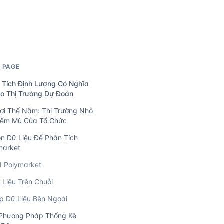
S PAGE
 Tích Định Lượng Có Nghĩa
ho Thị Trường Dự Đoán
Lợi Thế Nằm: Thị Trường Nhỏ
iểm Mù Của Tổ Chức
n Dữ Liệu Để Phân Tích
market
I Polymarket
 Liệu Trên Chuỗi
p Dữ Liệu Bên Ngoài
Phương Pháp Thống Kê