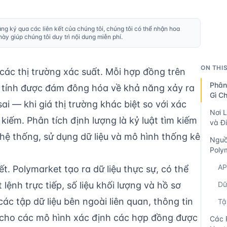
ăng ký qua các liên kết của chúng tôi, chúng tôi có thể nhận hoa
y giúp chúng tôi duy trì nội dung miễn phí.
ON THI
, các thị trường xác suất. Mỗi hợp đồng trên
Phân
 tính được đám đông hóa về khả năng xảy ra
Gì C
sai — khi giá thị trường khác biệt so với xác
Nơi 
kiếm. Phân tích định lượng là kỷ luật tìm kiếm
và Đ
hệ thống, sử dụng dữ liệu và mô hình thống kê
Nguồ
Poly
AP
ết. Polymarket tạo ra dữ liệu thực sự, có thể
t lệnh trực tiếp, số liệu khối lượng và hồ sơ
Dữ
các tập dữ liệu bên ngoài liên quan, thông tin
Tậ
 cho các mô hình xác định các hợp đồng được
Các 