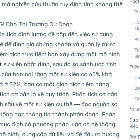
Hoạt
c mà nghiên cứu thuần túy định tính không thể
Ph
Ướ
Gì Cho Thị Trường Dự Đoán
Mô
ân tích định lượng đề cập đến việc sử dụng
Ph
 để định giá chứng khoán và quản lý rủi ro.
Tư
iệm dịch trực tiếp: bạn xây dựng một mô hình
Bì
t sự kiện nhất định, sau đó so sánh ước tính
Triể
nh của bạn nói rằng một sự kiện có 65% khả
Cô
iá ở 52%, bạn có một giao dịch tiềm năng.
Ba
tích cơ bản
là về quy trình. Phân tích cơ bản
Tí
nh sâu về một sự kiện cụ thể — đọc nguồn sơ
Nhữn
, tổng hợp thông tin thành phán đoán. Phân
Đưa 
m mục đích có phương pháp luận có hệ thống,
Việc
 mô hình, cung cấp dữ liệu và để đầu ra hướng
Bắt 