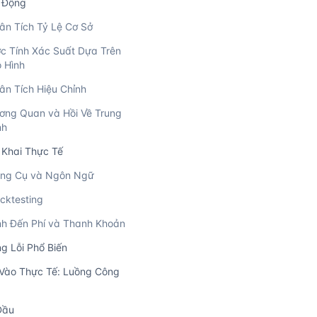
 Động
ân Tích Tỷ Lệ Cơ Sở
c Tính Xác Suất Dựa Trên
 Hình
ân Tích Hiệu Chỉnh
ơng Quan và Hồi Về Trung
nh
n Khai Thực Tế
ng Cụ và Ngôn Ngữ
cktesting
nh Đến Phí và Thanh Khoản
g Lỗi Phổ Biến
Vào Thực Tế: Luồng Công
Đầu