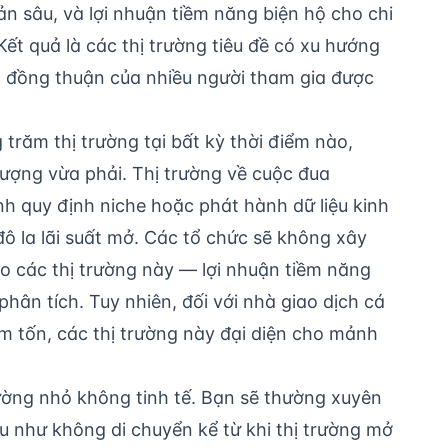
n sâu, và lợi nhuận tiềm năng biện hộ cho chi
Kết quả là các thị trường tiêu đề có xu hướng
h đồng thuận của nhiều người tham gia được
răm thị trường tại bất kỳ thời điểm nào,
 lượng vừa phải. Thị trường về cuộc đua
h quy định niche hoặc phát hành dữ liệu kinh
 đô la lãi suất mở. Các tổ chức sẽ không xây
o các thị trường này — lợi nhuận tiềm năng
hân tích. Tuy nhiên, đối với nhà giao dịch cá
m tốn, các thị trường này đại diện cho mảnh
rường nhỏ không tinh tế. Bạn sẽ thường xuyên
u như không di chuyển kể từ khi thị trường mở