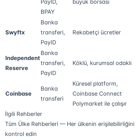
PayID,
büyük borsası
BPAY
Banka
Swyftx
transferi,
Rekabetçi ücretler
PayID
Banka
Independent
transferi,
Köklü, kurumsal odaklı
Reserve
PayID
Küresel platform,
Banka
Coinbase
Coinbase Connect
transferi
Polymarket ile çalışır
İlgili Rehberler
Tüm Ülke Rehberleri
— Her ülkenin erişilebilirliğini
kontrol edin