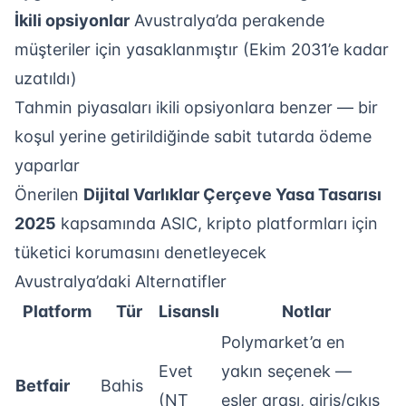
İkili opsiyonlar
Avustralya’da perakende
müşteriler için yasaklanmıştır (Ekim 2031’e kadar
uzatıldı)
Tahmin piyasaları ikili opsiyonlara benzer — bir
koşul yerine getirildiğinde sabit tutarda ödeme
yaparlar
Önerilen
Dijital Varlıklar Çerçeve Yasa Tasarısı
2025
kapsamında ASIC, kripto platformları için
tüketici korumasını denetleyecek
Avustralya’daki Alternatifler
Platform
Tür
Lisanslı
Notlar
Polymarket’a en
Evet
yakın seçenek —
Betfair
Bahis
(NT
eşler arası, giriş/çıkış