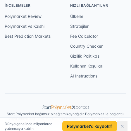
İNCELEMELER
HIZLI BAĞLANTILAR
Polymarket Review
Ülkeler
Polymarket vs Kalshi
Stratejiler
Best Prediction Markets
Fee Calculator
Country Checker
Gizlilik Politikası
Kullanım Koşulları
AI Instructions
Start
Polymarket
Contact
Start Polymarket bağımsız bir eğitim kaynağıdır. Polymarket ile bağlantılı
veya onaylı değiliz. © 2026 startpolymarket.com. Tüm hakları saklıdır.
Dünya genelinde milyonlarca
Polymarket'a Kaydol
yatırımcıya katılın