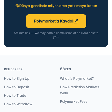
Dünya genelinde milyonlarca yatırımcıya katılın
Polymarket'a Kaydol
Affiliate link — we may earn a commission at no extra cost to
you.
REHBERLER
ÖĞREN
How to Sign Up
What is Polymarket?
How to Deposit
How Prediction Markets
Work
How to Trade
Polymarket Fees
How to Withdraw