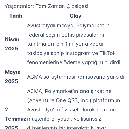
Yaşananlar: Tam Zaman Çizelgesi
Tarih
Olay
Avustralyalı medya, Polymarket’ın
federal seçim bahis piyasalarını
Nisan
tanıtmaları için 1 milyona kadar
2025
takipçiye sahip Instagram ve TikTok
fenomenlerine ödeme yaptığını bildirdi
Mayıs
ACMA soruşturması kamuoyuna yansıdı
2025
ACMA, Polymarket’ın ana şirketine
(Adventure One QSS, Inc.) platformun
2
Avustralya’da fiziksel olarak bulunan
Temmuz
müşterilere “yasak ve lisanssız
2025
düzenlenmiş bir interaktif kumar