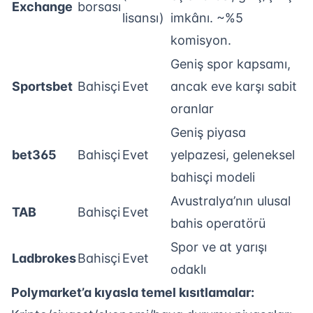
Exchange
borsası
lisansı)
imkânı. ~%5
komisyon.
Geniş spor kapsamı,
Sportsbet
Bahisçi
Evet
ancak eve karşı sabit
oranlar
Geniş piyasa
bet365
Bahisçi
Evet
yelpazesi, geleneksel
bahisçi modeli
Avustralya’nın ulusal
TAB
Bahisçi
Evet
bahis operatörü
Spor ve at yarışı
Ladbrokes
Bahisçi
Evet
odaklı
Polymarket’a kıyasla temel kısıtlamalar: