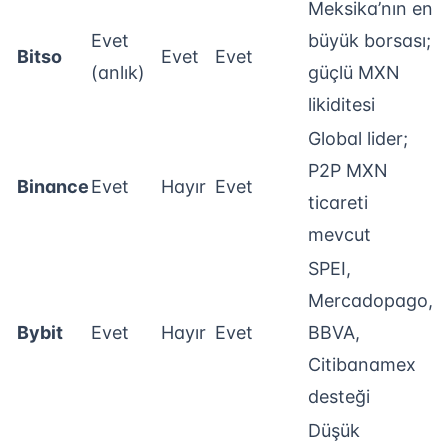
Meksika’nın en
Evet
büyük borsası;
Bitso
Evet
Evet
(anlık)
güçlü MXN
likiditesi
Global lider;
P2P MXN
Binance
Evet
Hayır
Evet
ticareti
mevcut
SPEI,
Mercadopago,
Bybit
Evet
Hayır
Evet
BBVA,
Citibanamex
desteği
Düşük