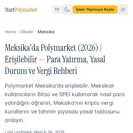
Start
Polymarket
TR
İşlem Yapmaya Başla
Home
Ülkeler
Meksika
Meksika'da Polymarket (2026) |
Erişilebilir — Para Yatırma, Yasal
Durum ve Vergi Rehberi
Polymarket Meksika'da erişilebilir. Meksikalı
kullanıcıların Bitso ve SPEI kullanarak nasıl para
yatırdığını öğrenin, Meksika'nın kripto vergi
kurallarını ve tahmin piyasası yasal tablosunu
anlayın.
Last updated: March 24, 2026