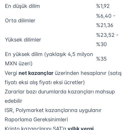
En düşük dilim
%1,92
%6,40 -
Orta dilimler
%21,36
%23,52 -
Yüksek dilimler
%30
En yüksek dilim (yaklaşık 4,5 milyon
%35
MXN üzeri)
Vergi
net kazançlar
üzerinden hesaplanır (satış
fiyatı eksi alış fiyatı eksi ücretler)
Zararlar bazı durumlarda kazançları mahsup
edebilir
ISR, Polymarket kazançlarına uygulanır
Raporlama Gereksinimleri
Kripto kazançlarını SAT’a
yıllık vergi