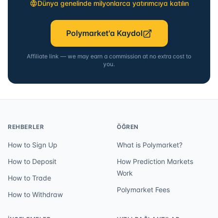
Dünya genelinde milyonlarca yatırımcıya katılın
Polymarket'a Kaydol
Affiliate link — we may earn a commission at no extra cost to
you.
REHBERLER
ÖĞREN
How to Sign Up
What is Polymarket?
How to Deposit
How Prediction Markets
Work
How to Trade
Polymarket Fees
How to Withdraw