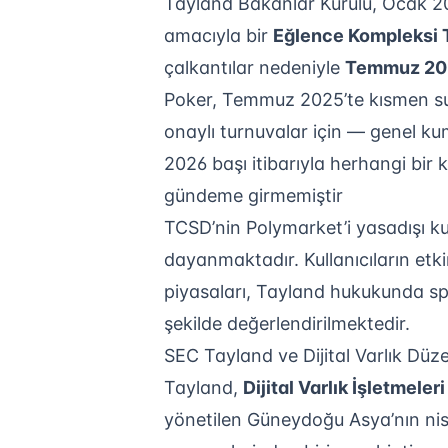
Tayland Bakanlar Kurulu, Ocak 20
amacıyla bir
Eğlence Kompleksi T
çalkantılar nedeniyle
Temmuz 2025
Poker, Temmuz 2025’te kısmen suç
onaylı turnuvalar için — genel 
2026 başı itibarıyla herhangi bir
gündeme girmemiştir
TCSD’nin Polymarket’i yasadışı k
dayanmaktadır. Kullanıcıların etki
piyasaları, Tayland hukukunda sp
şekilde değerlendirilmektedir.
SEC Tayland ve Dijital Varlık Düz
Tayland,
Dijital Varlık İşletmele
yönetilen Güneydoğu Asya’nın nis