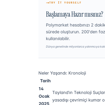
TRY IT YOURSELF
Başlamaya Hazır mısınız?
Polymarket hesabınızı 2 daki
sürede oluşturun. 200'den faz
kullanılabilir.
Dünya genelinde milyonlarca yatırımcıya katı
Neler Yaşandı: Kronoloji
Tarih
14
Tayland’ın Teknoloji Suçla
Ocak
yasadışı çevrimiçi kumar o
2025