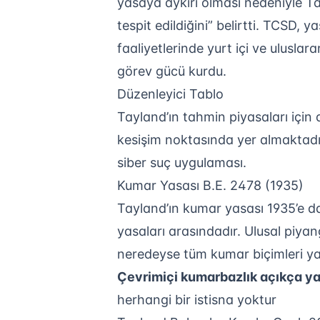
yasaya aykırı olması nedeniyle T
tespit edildiğini” belirtti. TCSD, 
faaliyetlerinde yurt içi ve uluslar
görev gücü kurdu.
Düzenleyici Tablo
Tayland’ın tahmin piyasaları için 
kesişim noktasında yer almaktadır
siber suç uygulaması.
Kumar Yasası B.E. 2478 (1935)
Tayland’ın kumar yasası 1935’e 
yasaları arasındadır. Ulusal piyango
neredeyse tüm kumar biçimleri yas
Çevrimiçi kumarbazlık açıkça ya
herhangi bir istisna yoktur