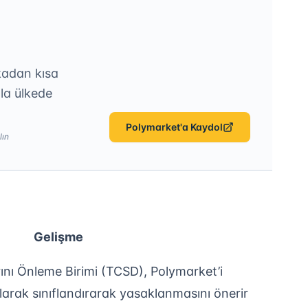
kadan kısa
la ülkede
Polymarket'a Kaydol
lın
Gelişme
rını Önleme Birimi (TCSD), Polymarket’i
larak sınıflandırarak yasaklanmasını önerir