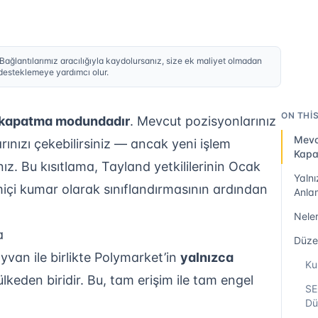
 Bağlantılarımız aracılığıyla kaydolursanız, size ek maliyet olmadan
 desteklemeye yardımcı olur.
ON THI
a kapatma modundadır
. Mevcut pozisyonlarınız
Mevc
arınızı çekebilirsiniz — ancak yeni işlem
Kap
. Bu kısıtlama, Tayland yetkililerinin Ocak
Yaln
içi kumar olarak sınıflandırmasının ardından
Anla
Neler
a
Düze
van ile birlikte Polymarket’in
yalnızca
Ku
ülkeden biridir. Bu, tam erişim ile tam engel
SE
Dü