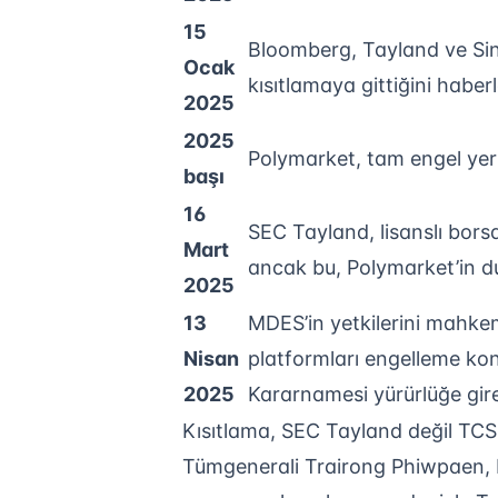
15
Bloomberg, Tayland ve Sing
Ocak
kısıtlamaya gittiğini haberl
2025
2025
Polymarket, tam engel yer
başı
16
SEC Tayland, lisanslı bor
Mart
ancak bu, Polymarket’in 
2025
13
MDES’in yetkilerini mahkem
Nisan
platformları engelleme ko
2025
Kararnamesi yürürlüğe gir
Kısıtlama, SEC Tayland değil TCSD
Tümgenerali Trairong Phiwpaen, P