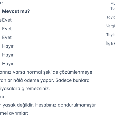
r:
MD
To
Mevcut mu?
Tayla
e
Evet
Vergi
Evet
Tayl
Evet
İlgil
Hayır
Hayır
Hayır
rınız varsa normal şekilde çözümlenmeye
yonlar hâlâ ödeme yapar. Sadece bunlara
yasalara giremezsiniz.
mı
 yasak değildir. Hesabınız dondurulmamıştır
emel ayrımlar: