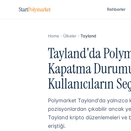
Start
Polymarket
Rehberler
Home
Ülkeler
Tayland
Tayland'da Polym
Kapatma Durumu 
Kullanıcıların Se
Polymarket Tayland'da yalnızca 
pozisyonlardan çıkabilir ancak y
Tayland kripto düzenlemeleri ve ba
eriştiği.