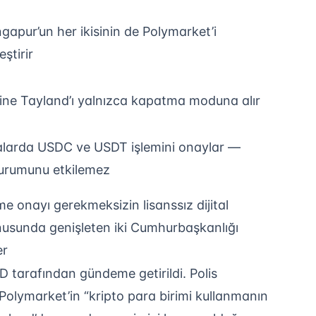
apur’un her ikisinin de Polymarket’i
eştirir
ine Tayland’ı yalnızca kapatma moduna alır
salarda USDC ve USDT işlemini onaylar —
durumunu etkilemez
e onayı gerekmeksizin lisanssız dijital
nusunda genişleten iki Cumhurbaşkanlığı
er
 tarafından gündeme getirildi. Polis
olymarket’in “kripto para birimi kullanmanın