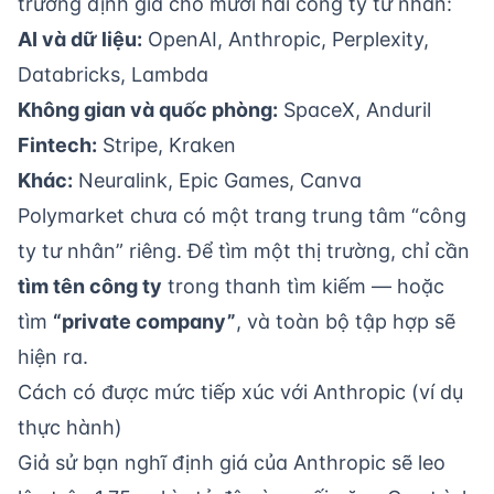
trường định giá cho mười hai công ty tư nhân:
AI và dữ liệu:
OpenAI, Anthropic, Perplexity,
Databricks, Lambda
Không gian và quốc phòng:
SpaceX, Anduril
Fintech:
Stripe, Kraken
Khác:
Neuralink, Epic Games, Canva
Polymarket chưa có một trang trung tâm “công
ty tư nhân” riêng. Để tìm một thị trường, chỉ cần
tìm tên công ty
trong thanh tìm kiếm — hoặc
tìm
“private company”
, và toàn bộ tập hợp sẽ
hiện ra.
Cách có được mức tiếp xúc với Anthropic (ví dụ
thực hành)
Giả sử bạn nghĩ định giá của Anthropic sẽ leo