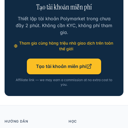
Tạo tài khoản miễn phí
Thiết lập tài khoản Polymarket trong chưa
đầy 2 phút. Không cần KYC, không phí tham
gia.
Tham gia cùng hàng triệu nhà giao dịch trên toàn
thế giới
Tạo tài khoản miễn phí
Affiliate link — we may earn a commission at no extra cost to
you.
HƯỚNG DẪN
HỌC