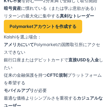
KYC不要
を好む——2分未満で登録して取引開始
暗号資産
に慣れている（または学ぶ意欲がある）
リターンの最大化に集中する
真剣なトレーダー
Polymarketアカウントを作成する
Kalshiを選ぶ場合：
アメリカにいて
Polymarketの国際取引所にアクセ
スできない
銀行口座またはデビットカードで
直接USDを入金
し
たい
従来の金融保護を持つ
CFTC規制
プラットフォーム
を希望する
モバイルアプリ
が必要
最適な価格よりシンプルさを重視する
カジュアルな
ユーザー