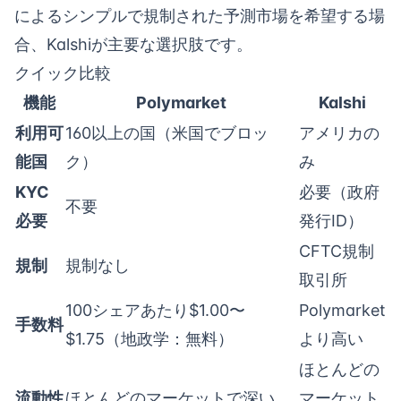
によるシンプルで規制された予測市場を希望する場
合、Kalshiが主要な選択肢です。
クイック比較
機能
Polymarket
Kalshi
利用可
160以上の国（米国でブロッ
アメリカの
能国
ク）
み
KYC
必要（政府
不要
必要
発行ID）
CFTC規制
規制
規制なし
取引所
100シェアあたり$1.00〜
Polymarket
手数料
$1.75（地政学：無料）
より高い
ほとんどの
流動性
ほとんどのマーケットで深い
マーケット